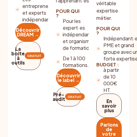
l’apprenant·es.
véritable
entrepreneur·es
expertise
POUR QUI
et experts
?
métier.
indépendant·es
Pour les
expert·es
POUR QUI
Découvrir
?
indépendant·es
DREAM →
Indépendant·e
et organismes
PME et grand
de formation.
La
groupe avec u
boite
à
De 1 à 100
forte expertis
outils
BUDGET :
formations.
à partir
Découvrir
de 10
le label →
000€
HT.
Pré-
audit
En
savoir
plus
Parlons
de
votre