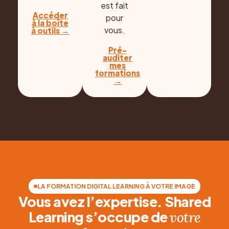
est fait
Accéder
pour
à la boîte
vous.
à outils →
Pré-
auditer
mes
formations
→
LA FORMATION DIGITAL LEARNING À VOTRE IMAGE
Vous avez l’expertise. Shared
Learning s’occupe de
votre