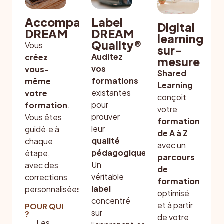
Accompagnement
Label
Digital
DREAM
DREAM
learning
Quality®
Vous
sur-
Auditez
créez
mesure
vos
vous-
Shared
formations
même
Learning
existantes
votre
conçoit
pour
formation
.
votre
prouver
Vous êtes
formation
leur
guidé·e à
de A à Z
qualité
chaque
avec un
pédagogique
.
étape,
parcours
Un
avec des
de
véritable
corrections
formation
label
personnalisées.
optimisé
concentré
et à partir
POUR QUI
sur
?
de votre
Les