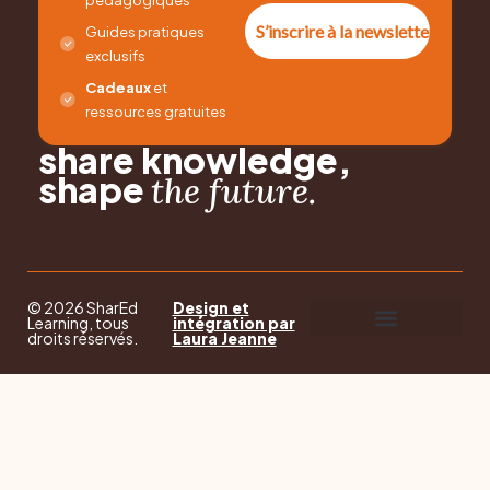
pédagogiques
S’inscrire à la newsletter
Guides pratiques
exclusifs
Cadeaux
et
ressources gratuites
share knowledge,
shape
the future.
© 2026 SharEd
Design et
Learning, tous
intégration par
droits réservés.
Laura Jeanne
Mentions légales
Politique de confidentialité