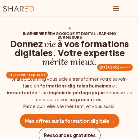
CRÉER SA FORMATION
LABELLISER SA FORMATION
FORMATION SUR-MESURE
A PROPOS, TIPHAINE PICAUD
PARLONS DE VOTRE PROJET
INGÉNIERIE PÉDAGOGIQUE ET DIGITAL LEARNING
SUR MESURE
Donnez
à vos formations
vie
digitales. Votre expertise
mérite mieux.
EXPÉRIENCE ⭐️⭐️⭐️⭐️⭐️
EXPERTISE ET QUALITÉ
Shared Learning vous aide à transformer votre savoir-
faire en
formations digitales humaines
et
impactantes
. Une
ingénierie pédagogique
sérieuse, au
service de vos
apprenant·es
.
Parce qu’il·elle·s le méritent, et vous aussi.
Mes offres sur la formation digitale →
Ressources gratuites