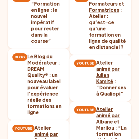
“Formation
Formateurs et
en ligne : le
Formatrices
:
nouvel
Atelier :
impératif
qu’est-ce
pour rester
qu’une
dans la
formation en
course”
ligne de qualité
en distanciel ?
Le Blog du
BLOG
Modérateur
:
Atelier
YOUTUBE
DREAM
animé par
Quality® : un
Julien
nouveau label
Kamité
:
pour évaluer
“Donner ses
l’expérience
à Qualiopi”
réelle des
formations en
Atelier
YOUTUBE
ligne
animé par
Albane et
Atelier
Marilou
: “La
YOUTUBE
animé par
formation