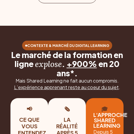
CONTEXTE & MARCHÉ DU DIGITAL LEARNING
Le marché de la formation en
ligne
.
+900%
en 20
explose
ans*.
Mais Shared Learning ne fait aucun compromis.
L’expérience apprenant reste au coeur du sujet
.
📢
🗞
🎓
L'APPROCHE
CE QUE
LA
SHARED
LEARNING
VOUS
RÉALITÉ
Depuis 5
ENTENDEZ
APRÈS 5