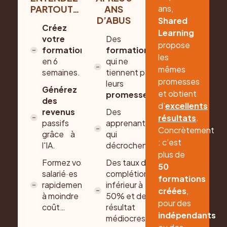
ans,
PARTOUT…
ANS
D’ABUS
Shared
Créez
Learning
votre
Des
propose
formation
formations
les
en 6
qui ne
mêmes
semaines.
tiennent pas
promesses
leurs
Générez
et obtient
promesses
.
des
d’
excellents
revenus
Des
résultats
.
passifs
apprenant·es
Concrètement
grâce à
qui
: c’est
l'IA.
décrochent.
plus de
Formez vos
Des taux de
50
salarié·es
complétions
formations
rapidement
inférieur à
créées
,
à moindre
50% et des
pour des
coût…
résultat
indépendants
médiocres.