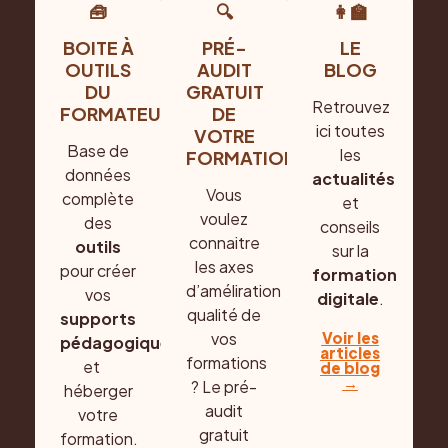
🧰
🔍
👩‍🏫
BOITE À
PRÉ-
LE
OUTILS
AUDIT
BLOG
DU
GRATUIT
Retrouvez
FORMATEUR
DE
ici toutes
VOTRE
Base de
les
FORMATION
données
actualités
Vous
complète
et
voulez
des
conseils
connaitre
outils
sur la
les axes
pour créer
formation
d’améliration
vos
digitale
.
qualité de
supports
Voir les
vos
pédagogiques
articles
formations
et
de blog
→
? Le pré-
héberger
audit
votre
gratuit
formation.